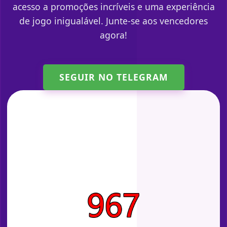
acesso a promoções incríveis e uma experiência
de jogo inigualável. Junte-se aos vencedores
agora!
SEGUIR NO TELEGRAM