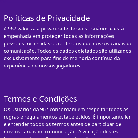
Políticas de Privacidade
A 967 valoriza a privacidade de seus usuários e está
empenhada em proteger todas as informações
pessoais fornecidas durante o uso de nossos canais de
comunicação. Todos os dados coletados são utilizados
exclusivamente para fins de melhoria contínua da
experiência de nossos jogadores.
Termos e Condições
Os usuários da 967 concordam em respeitar todas as
regras e regulamentos estabelecidos. É importante ler
e entender todos os termos antes de participar de
nossos canais de comunicação. A violação destes