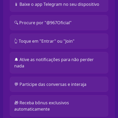
📱 Baixe o app Telegram no seu dispositivo
🔍 Procure por "@967Oficial"
👆 Toque em "Entrar" ou "Join"
🔔 Ative as notificações para não perder
nada
💬 Participe das conversas e interaja
🎁 Receba bônus exclusivos
automaticamente