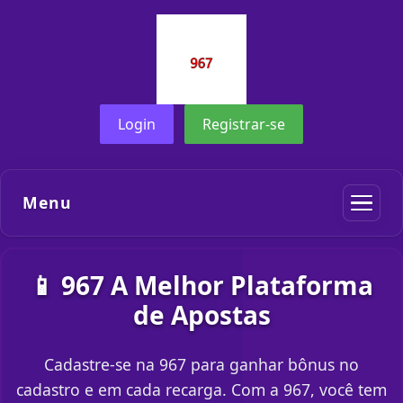
Login
Registrar-se
Menu
📱 967 A Melhor Plataforma
de Apostas
Cadastre-se na 967 para ganhar bônus no
cadastro e em cada recarga. Com a 967, você tem