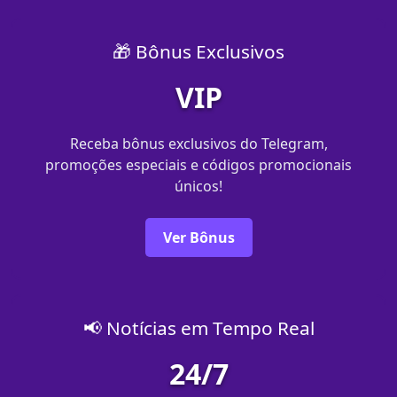
🎁 Bônus Exclusivos
VIP
Receba bônus exclusivos do Telegram,
promoções especiais e códigos promocionais
únicos!
Ver Bônus
📢 Notícias em Tempo Real
24/7