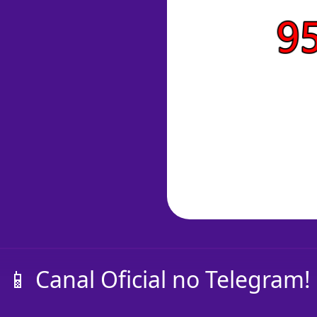
📱 Canal Oficial no Telegram!