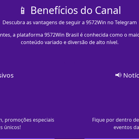
📱 Benefícios do Canal
Descubra as vantagens de seguir a 9572Win no Telegram
ntes, a plataforma 9572Win Brasil é conhecida como o maio
conteúdo variado e diversão de alto nível.
sivos
📢 Notí
m, promoções especiais
Fique por dentro d
s únicos!
eventos da