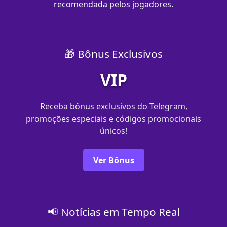
recomendada pelos jogadores.
🎁 Bônus Exclusivos
VIP
Receba bônus exclusivos do Telegram,
promoções especiais e códigos promocionais
únicos!
Ver Bônus
📢 Notícias em Tempo Real