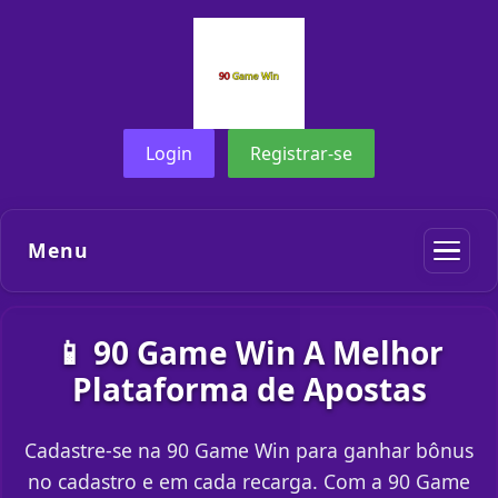
Login
Registrar-se
Menu
📱 90 Game Win A Melhor
Plataforma de Apostas
Cadastre-se na 90 Game Win para ganhar bônus
no cadastro e em cada recarga. Com a 90 Game