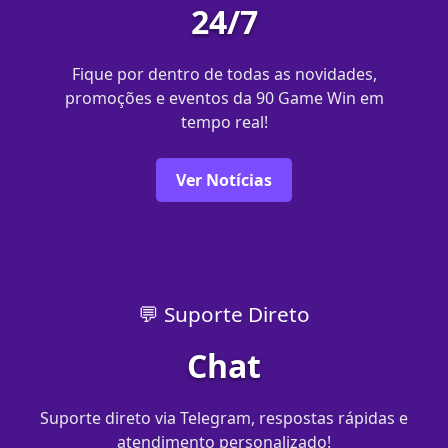
24/7
Fique por dentro de todas as novidades,
promoções e eventos da 90 Game Win em
tempo real!
Ver Notícias
💬 Suporte Direto
Chat
Suporte direto via Telegram, respostas rápidas e
atendimento personalizado!