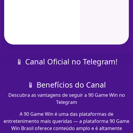
📱 Canal Oficial no Telegram!
📱 Benefícios do Canal
Descubra as vantagens de seguir a 90 Game Win no
Telegram
A 90 Game Win é uma das plataformas de
entretenimento mais queridas — a plataforma 90 Game
Win Brasil oferece conteúdo amplo e é altamente