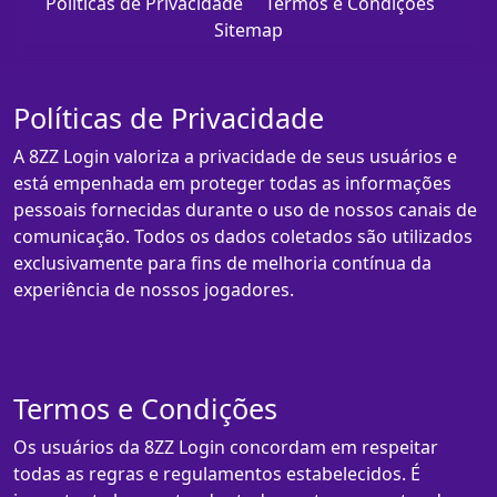
Políticas de Privacidade
Termos e Condições
Sitemap
Políticas de Privacidade
A 8ZZ Login valoriza a privacidade de seus usuários e
está empenhada em proteger todas as informações
pessoais fornecidas durante o uso de nossos canais de
comunicação. Todos os dados coletados são utilizados
exclusivamente para fins de melhoria contínua da
experiência de nossos jogadores.
Termos e Condições
Os usuários da 8ZZ Login concordam em respeitar
todas as regras e regulamentos estabelecidos. É