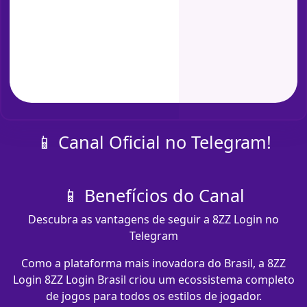
📱 Canal Oficial no Telegram!
📱 Benefícios do Canal
Descubra as vantagens de seguir a 8ZZ Login no
Telegram
Como a plataforma mais inovadora do Brasil, a 8ZZ
Login 8ZZ Login Brasil criou um ecossistema completo
de jogos para todos os estilos de jogador.