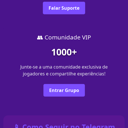
Falar Suporte
👥 Comunidade VIP
1000+
Junte-se a uma comunidade exclusiva de
jogadores e compartilhe experiências!
Entrar Grupo
📱 Como Seguir no Telegram