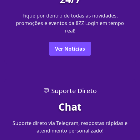
Fique por dentro de todas as novidades,
promoções e eventos da 8ZZ Login em tempo
real!
Ver Notícias
💬 Suporte Direto
Chat
Suporte direto via Telegram, respostas rápidas e
atendimento personalizado!