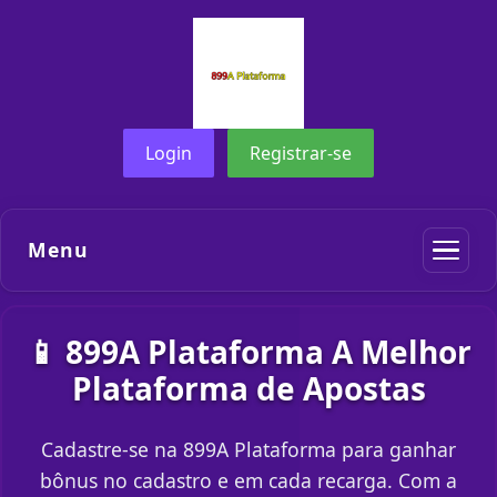
Login
Registrar-se
Menu
📱 899A Plataforma A Melhor
Plataforma de Apostas
Cadastre-se na 899A Plataforma para ganhar
bônus no cadastro e em cada recarga. Com a