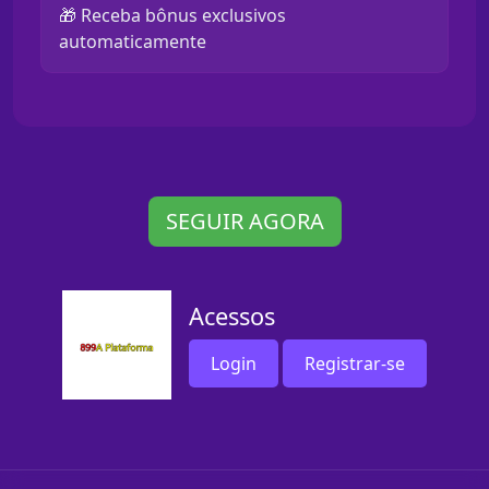
🎁 Receba bônus exclusivos
automaticamente
SEGUIR AGORA
Acessos
Login
Registrar-se