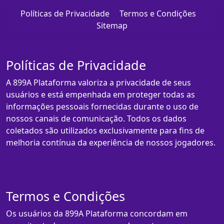
Políticas de Privacidade
Termos e Condições
Sitemap
Políticas de Privacidade
A 899A Plataforma valoriza a privacidade de seus
usuários e está empenhada em proteger todas as
informações pessoais fornecidas durante o uso de
nossos canais de comunicação. Todos os dados
coletados são utilizados exclusivamente para fins de
melhoria contínua da experiência de nossos jogadores.
Termos e Condições
Os usuários da 899A Plataforma concordam em