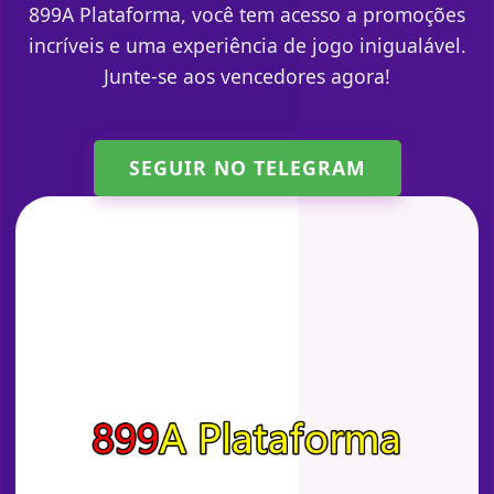
899A Plataforma, você tem acesso a promoções
incríveis e uma experiência de jogo inigualável.
Junte-se aos vencedores agora!
SEGUIR NO TELEGRAM