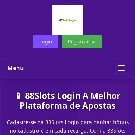
Login
Registrar-se
Menu
📱 88Slots Login A Melhor
Plataforma de Apostas
Cadastre-se na 88Slots Login para ganhar bônus
no cadastro e em cada recarga. Com a 88Slots