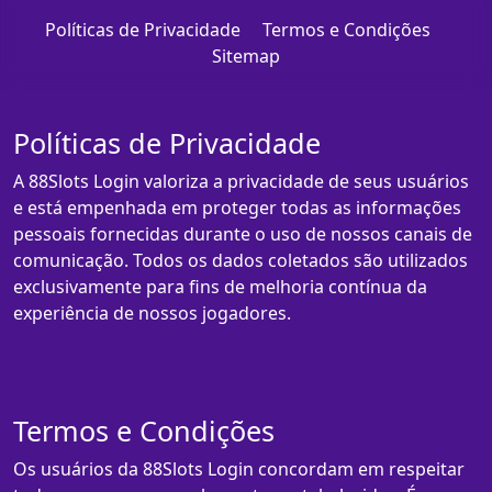
Políticas de Privacidade
Termos e Condições
Sitemap
Políticas de Privacidade
A 88Slots Login valoriza a privacidade de seus usuários
e está empenhada em proteger todas as informações
pessoais fornecidas durante o uso de nossos canais de
comunicação. Todos os dados coletados são utilizados
exclusivamente para fins de melhoria contínua da
experiência de nossos jogadores.
Termos e Condições
Os usuários da 88Slots Login concordam em respeitar