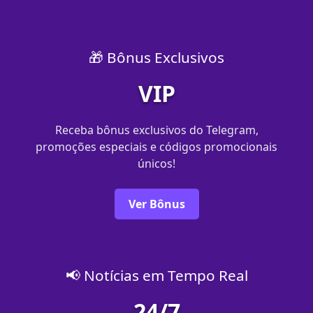
🎁 Bônus Exclusivos
VIP
Receba bônus exclusivos do Telegram,
promoções especiais e códigos promocionais
únicos!
Ver Bônus
📢 Notícias em Tempo Real
24/7