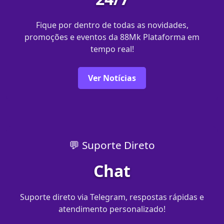
Fique por dentro de todas as novidades,
promoções e eventos da 88Mk Plataforma em
tempo real!
Ver Notícias
💬 Suporte Direto
Chat
Suporte direto via Telegram, respostas rápidas e
atendimento personalizado!