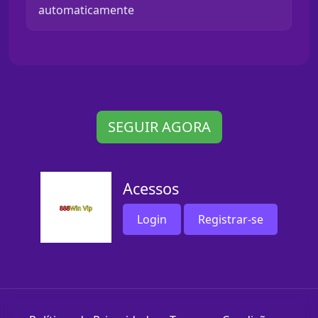
automaticamente
SEGUIR AGORA
Acessos
Login
Registrar-se