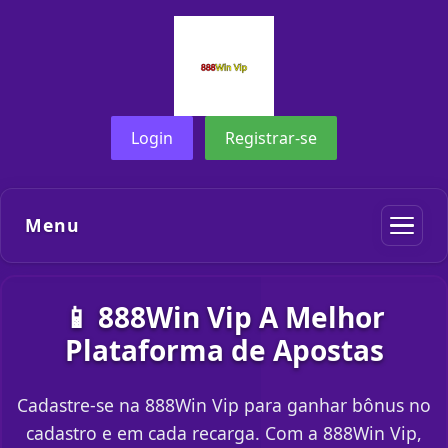
Login
Registrar-se
Menu
📱 888Win Vip A Melhor
Plataforma de Apostas
Cadastre-se na 888Win Vip para ganhar bônus no
cadastro e em cada recarga. Com a 888Win Vip,