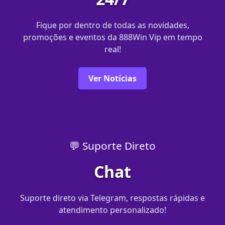
Fique por dentro de todas as novidades,
promoções e eventos da 888Win Vip em tempo
real!
Ver Notícias
💬 Suporte Direto
Chat
Suporte direto via Telegram, respostas rápidas e
atendimento personalizado!