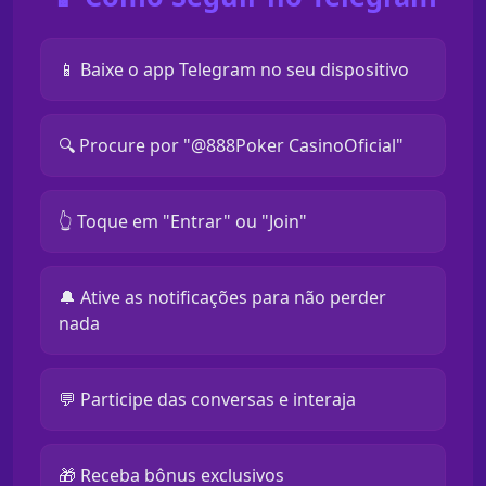
📱 Baixe o app Telegram no seu dispositivo
🔍 Procure por "@888Poker CasinoOficial"
👆 Toque em "Entrar" ou "Join"
🔔 Ative as notificações para não perder
nada
💬 Participe das conversas e interaja
🎁 Receba bônus exclusivos