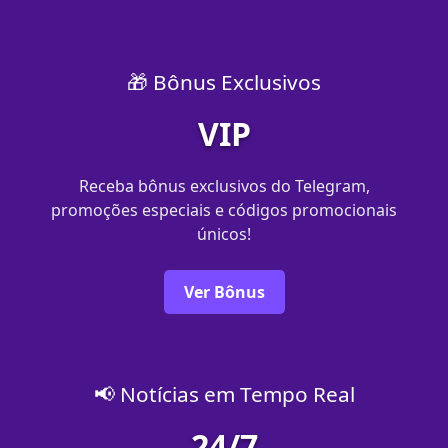
🎁 Bônus Exclusivos
VIP
Receba bônus exclusivos do Telegram,
promoções especiais e códigos promocionais
únicos!
Ver Bônus
📢 Notícias em Tempo Real
24/7