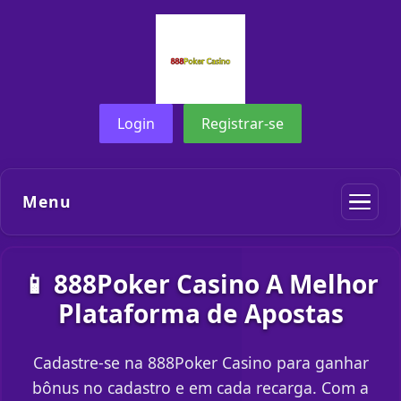
Login
Registrar-se
Menu
📱 888Poker Casino A Melhor
Plataforma de Apostas
Cadastre-se na 888Poker Casino para ganhar
bônus no cadastro e em cada recarga. Com a