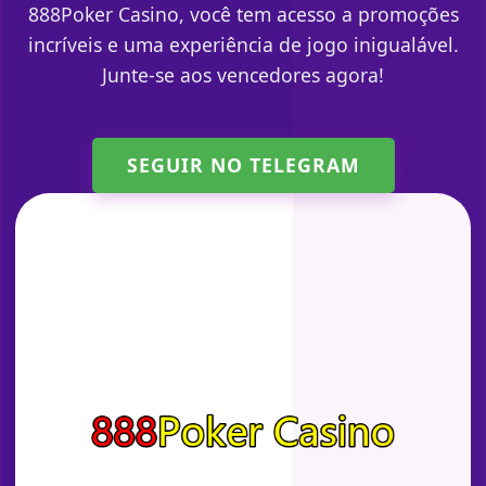
888Poker Casino, você tem acesso a promoções
incríveis e uma experiência de jogo inigualável.
Junte-se aos vencedores agora!
SEGUIR NO TELEGRAM