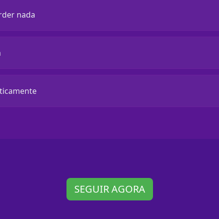
erder nada
a
aticamente
SEGUIR AGORA