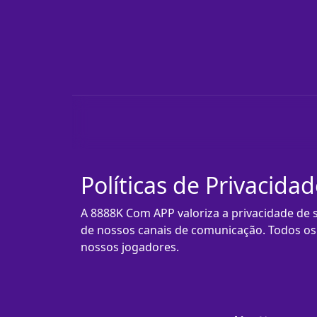
Políticas de Privacida
A 8888K Com APP valoriza a privacidade de
de nossos canais de comunicação. Todos os 
nossos jogadores.