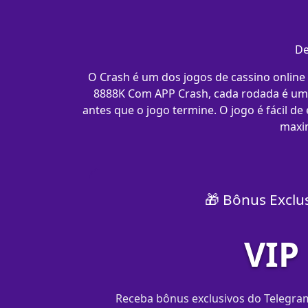
De
O Crash é um dos jogos de cassino online
8888K Com APP Crash, cada rodada é uma
antes que o jogo termine. O jogo é fácil d
maxim
🎁 Bônus Exclu
VIP
Receba bônus exclusivos do Telegra