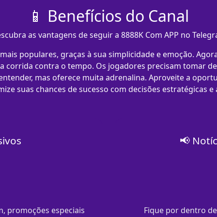
📱 Benefícios do Canal
scubra as vantagens de seguir a 8888K Com APP no Teleg
 mais populares, graças à sua simplicidade e emoção. Agor
 corrida contra o tempo. Os jogadores precisam tomar dec
e entender, mas oferece muita adrenalina. Aproveite a opo
ize suas chances de sucesso com decisões estratégicas e 
sivos
📢 Notí
m, promoções especiais
Fique por dentro d