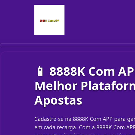
📱 8888K Com AP
Melhor Platafor
Apostas
Cadastre-se na 8888K Com APP para ga
em cada recarga. Com a 8888K Com APP,