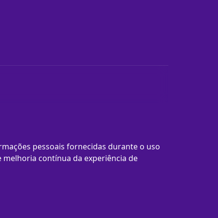
ormações pessoais fornecidas durante o uso
e melhoria contínua da experiência de