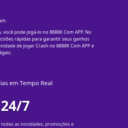
ram
a, você pode jogá-lo no 8888K Com APP. No
isões rápidas para garantir seus ganhos
rtunidade de jogar Crash no 8888K Com APP e
ágeis.
cias em Tempo Real
24/7
e todas as novidades, promoções e