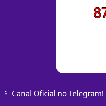
📱 Canal Oficial no Telegram!