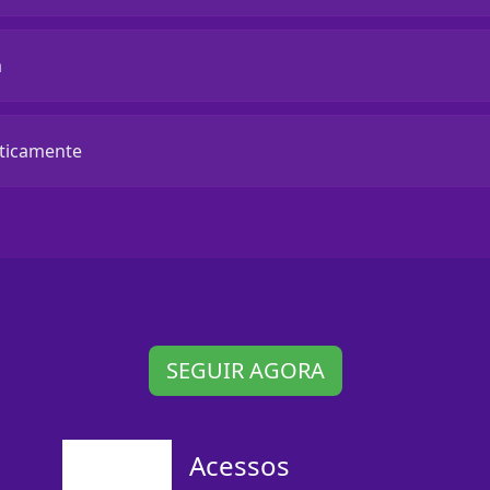
a
aticamente
SEGUIR AGORA
Acessos