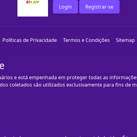
Login
Registrar-se
Políticas de Privacidade
Termos e Condições
Sitemap
de
suários e está empenhada em proteger todas as informaçõe
os coletados são utilizados exclusivamente para fins de m