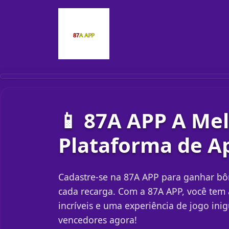
📱 87A APP A Me
Plataforma de A
Cadastre-se na 87A APP para ganhar bô
cada recarga. Com a 87A APP, você tem
incríveis e uma experiência de jogo inig
vencedores agora!