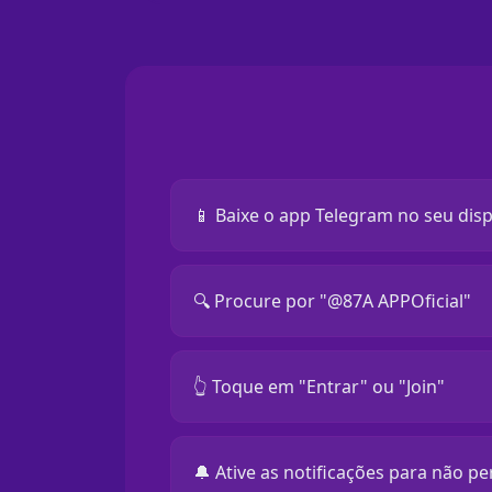
📱 Baixe o app Telegram no seu disp
🔍 Procure por "@87A APPOficial"
👆 Toque em "Entrar" ou "Join"
🔔 Ative as notificações para não p