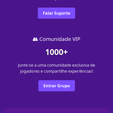
Falar Suporte
👥 Comunidade VIP
1000+
Junte-se a uma comunidade exclusiva de
jogadores e compartilhe experiências!
Entrar Grupo