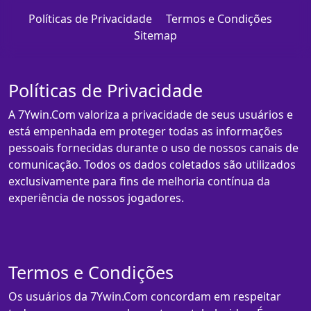
Políticas de Privacidade
Termos e Condições
Sitemap
Políticas de Privacidade
A 7Ywin.Com valoriza a privacidade de seus usuários e
está empenhada em proteger todas as informações
pessoais fornecidas durante o uso de nossos canais de
comunicação. Todos os dados coletados são utilizados
exclusivamente para fins de melhoria contínua da
experiência de nossos jogadores.
Termos e Condições
Os usuários da 7Ywin.Com concordam em respeitar