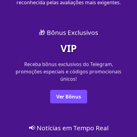
reconhecida pelas avaliações mais exigentes.
🎁 Bônus Exclusivos
VIP
Receba bônus exclusivos do Telegram,
promoções especiais e códigos promocionais
únicos!
Ver Bônus
📢 Notícias em Tempo Real