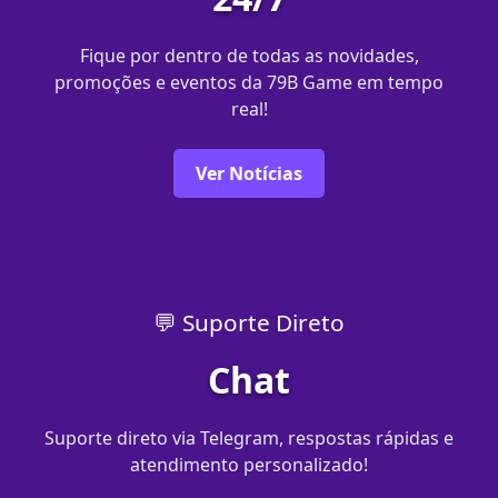
Fique por dentro de todas as novidades,
promoções e eventos da 79B Game em tempo
real!
Ver Notícias
💬 Suporte Direto
Chat
Suporte direto via Telegram, respostas rápidas e
atendimento personalizado!