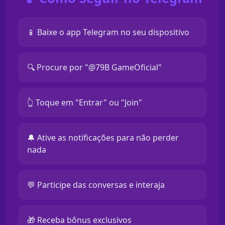
📱 Baixe o app Telegram no seu dispositivo
🔍 Procure por "@79B GameOficial"
👆 Toque em "Entrar" ou "Join"
🔔 Ative as notificações para não perder
nada
💬 Participe das conversas e interaja
🎁 Receba bônus exclusivos