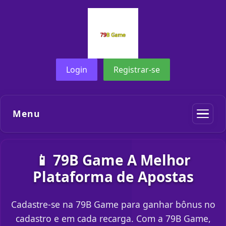
Login
Registrar-se
Menu
📱 79B Game A Melhor
Plataforma de Apostas
Cadastre-se na 79B Game para ganhar bônus no
cadastro e em cada recarga. Com a 79B Game,