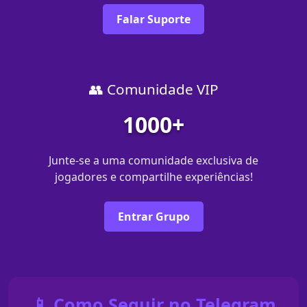
Falar Suporte
👥 Comunidade VIP
1000+
Junte-se a uma comunidade exclusiva de
jogadores e compartilhe experiências!
Entrar Grupo
📱 Como Seguir no Telegram