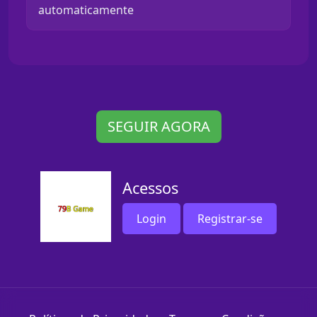
automaticamente
SEGUIR AGORA
Acessos
Login
Registrar-se