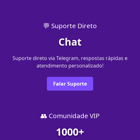
💬 Suporte Direto
Chat
Suporte direto via Telegram, respostas rápidas e
atendimento personalizado!
Falar Suporte
👥 Comunidade VIP
1000+