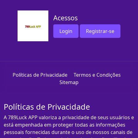
Acessos
Login
Registrar-se
Políticas de Privacidade
Termos e Condições
Sitemap
Políticas de Privacidade
A 789Luck APP valoriza a privacidade de seus usuários e
está empenhada em proteger todas as informações
pessoais fornecidas durante o uso de nossos canais de