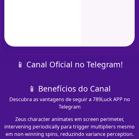
📱 Canal Oficial no Telegram!
📱 Benefícios do Canal
Descubra as vantagens de seguir a 789Luck APP no
Telegram
Zeus character animates em screen perimeter,
intervening periodically para trigger multipliers mesmo
em non-winning spins, reduzindo variance perception.