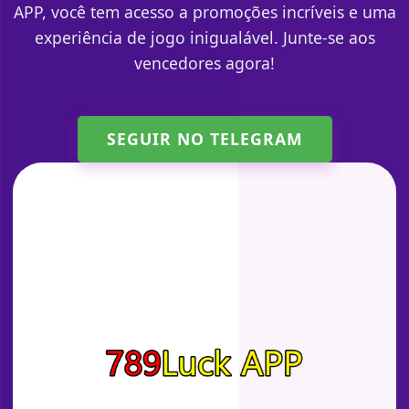
APP, você tem acesso a promoções incríveis e uma
experiência de jogo inigualável. Junte-se aos
vencedores agora!
SEGUIR NO TELEGRAM