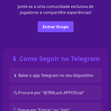
Junte-se a uma comunidade exclusiva de
jogadores e compartilhe experiências!
Entrar Grupo
📱 Como Seguir no Telegram
📱 Baixe o app Telegram no seu dispositivo
🔍 Procure por "@789Luck APPOficial"
👆 Toque em "Entrar" ou "Join"