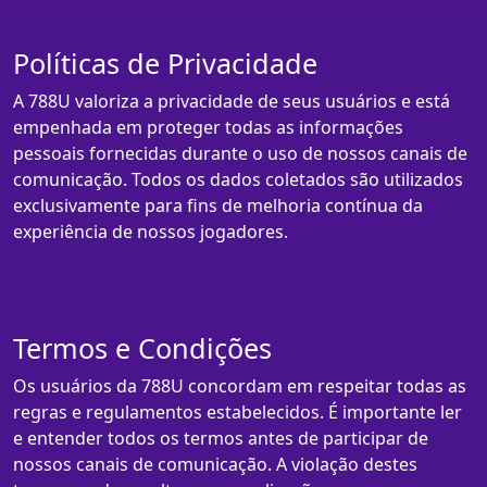
Políticas de Privacidade
A 788U valoriza a privacidade de seus usuários e está
empenhada em proteger todas as informações
pessoais fornecidas durante o uso de nossos canais de
comunicação. Todos os dados coletados são utilizados
exclusivamente para fins de melhoria contínua da
experiência de nossos jogadores.
Termos e Condições
Os usuários da 788U concordam em respeitar todas as
regras e regulamentos estabelecidos. É importante ler
e entender todos os termos antes de participar de
nossos canais de comunicação. A violação destes