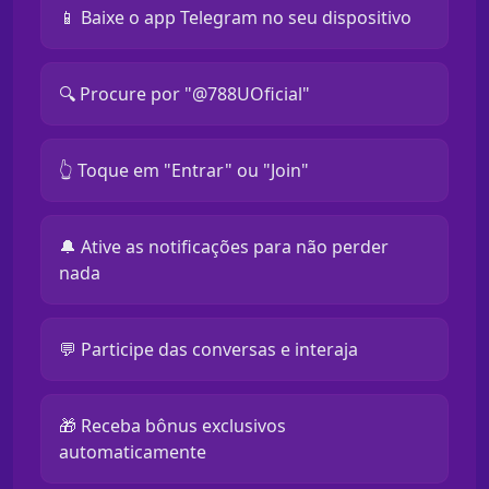
📱 Baixe o app Telegram no seu dispositivo
🔍 Procure por "@788UOficial"
👆 Toque em "Entrar" ou "Join"
🔔 Ative as notificações para não perder
nada
💬 Participe das conversas e interaja
🎁 Receba bônus exclusivos
automaticamente