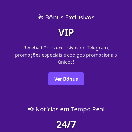
🎁 Bônus Exclusivos
VIP
Receba bônus exclusivos do Telegram,
promoções especiais e códigos promocionais
únicos!
Ver Bônus
📢 Notícias em Tempo Real
24/7