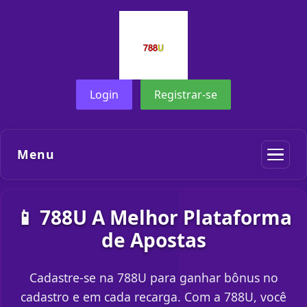
Login
Registrar-se
Menu
📱 788U A Melhor Plataforma
de Apostas
Cadastre-se na 788U para ganhar bônus no
cadastro e em cada recarga. Com a 788U, você