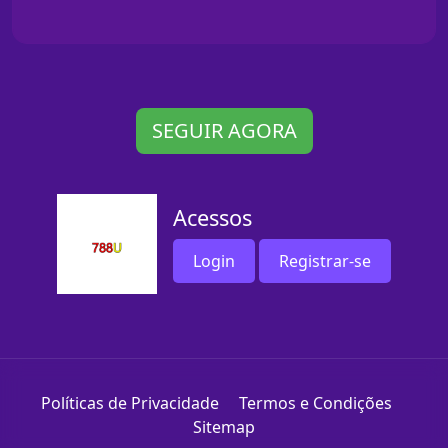
SEGUIR AGORA
Acessos
Login
Registrar-se
Políticas de Privacidade
Termos e Condições
Sitemap