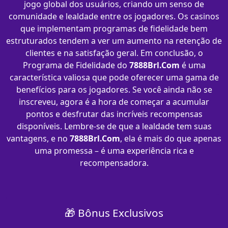
jogo global dos usuários, criando um senso de
comunidade e lealdade entre os jogadores. Os casinos
que implementam programas de fidelidade bem
estruturados tendem a ver um aumento na retenção de
clientes e na satisfação geral. Em conclusão, o
Programa de Fidelidade do
7888Brl.Com
é uma
característica valiosa que pode oferecer uma gama de
benefícios para os jogadores. Se você ainda não se
inscreveu, agora é a hora de começar a acumular
pontos e desfrutar das incríveis recompensas
disponíveis. Lembre-se de que a lealdade tem suas
vantagens, e no
7888Brl.Com
, ela é mais do que apenas
uma promessa – é uma experiência rica e
recompensadora.
🎁 Bônus Exclusivos