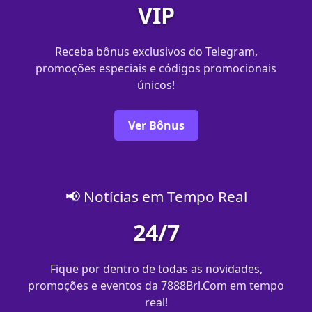
VIP
Receba bônus exclusivos do Telegram,
promoções especiais e códigos promocionais
únicos!
Ver Bônus
📢 Notícias em Tempo Real
24/7
Fique por dentro de todas as novidades,
promoções e eventos da 7888Brl.Com em tempo
real!