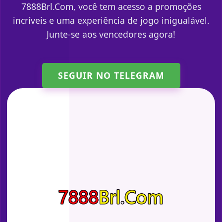
7888Brl.Com, você tem acesso a promoções
incríveis e uma experiência de jogo inigualável.
Junte-se aos vencedores agora!
SEGUIR NO TELEGRAM