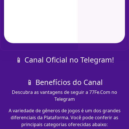
📱 Canal Oficial no Telegram!
📱 Benefícios do Canal
Descubra as vantagens de seguir a 77Fe.Com no
Telegram
A variedade de gêneros de jogos é um dos grandes
diferenciais da Plataforma. Você pode conferir as
principais categorias oferecidas abaixo: