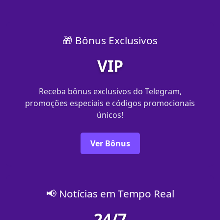
🎁 Bônus Exclusivos
VIP
Receba bônus exclusivos do Telegram,
promoções especiais e códigos promocionais
únicos!
Ver Bônus
📢 Notícias em Tempo Real
24/7