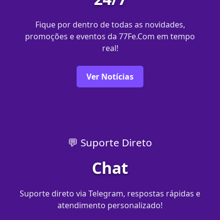
Fique por dentro de todas as novidades,
promoções e eventos da 77Fe.Com em tempo
real!
Ver Notícias
💬 Suporte Direto
Chat
Suporte direto via Telegram, respostas rápidas e
atendimento personalizado!