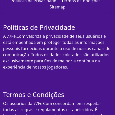
Políticas de Privacidade
Termos e Condições
Sitemap
Políticas de Privacidade
A 77Fe.Com valoriza a privacidade de seus usuários e
está empenhada em proteger todas as informações
pessoais fornecidas durante o uso de nossos canais de
comunicação. Todos os dados coletados são utilizados
exclusivamente para fins de melhoria contínua da
experiência de nossos jogadores.
Termos e Condições
Os usuários da 77Fe.Com concordam em respeitar
todas as regras e regulamentos estabelecidos. É