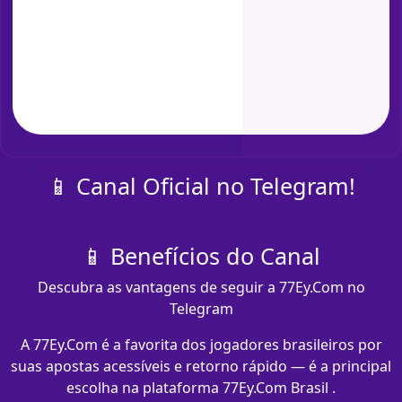
📱 Canal Oficial no Telegram!
📱 Benefícios do Canal
Descubra as vantagens de seguir a 77Ey.Com no
Telegram
A 77Ey.Com é a favorita dos jogadores brasileiros por
suas apostas acessíveis e retorno rápido — é a principal
escolha na plataforma 77Ey.Com Brasil .