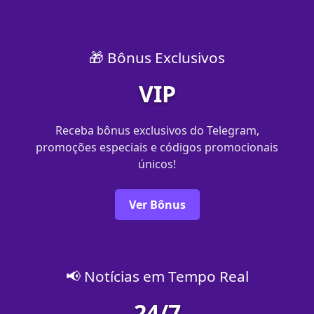
🎁 Bônus Exclusivos
VIP
Receba bônus exclusivos do Telegram,
promoções especiais e códigos promocionais
únicos!
Ver Bônus
📢 Notícias em Tempo Real
24/7