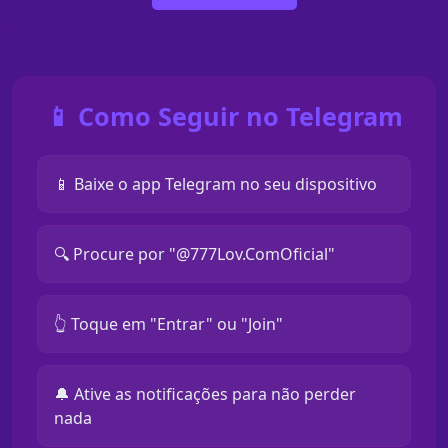
📱 Como Seguir no Telegram
📱 Baixe o app Telegram no seu dispositivo
🔍 Procure por "@777Lov.ComOficial"
👆 Toque em "Entrar" ou "Join"
🔔 Ative as notificações para não perder
nada