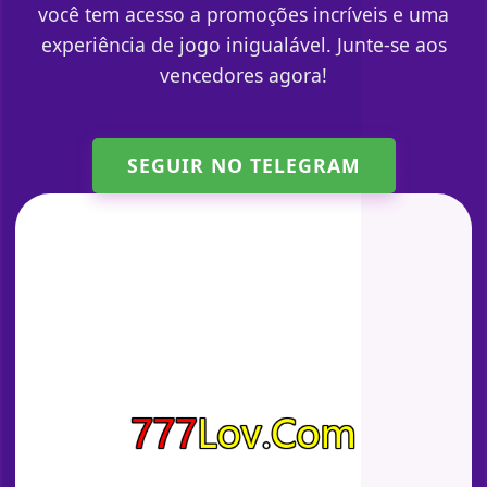
você tem acesso a promoções incríveis e uma
experiência de jogo inigualável. Junte-se aos
vencedores agora!
SEGUIR NO TELEGRAM