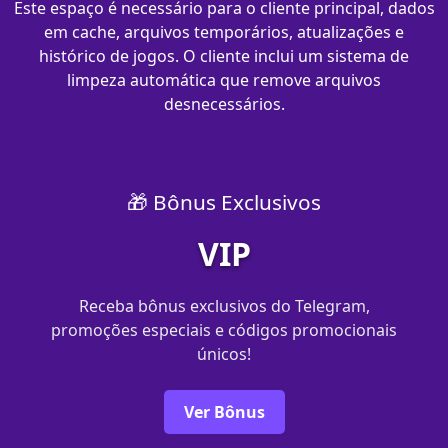
Este espaço é necessário para o cliente principal, dados
em cache, arquivos temporários, atualizações e
histórico de jogos. O cliente inclui um sistema de
limpeza automática que remove arquivos
desnecessários.
🎁 Bônus Exclusivos
VIP
Receba bônus exclusivos do Telegram,
promoções especiais e códigos promocionais
únicos!
Ver Bônus