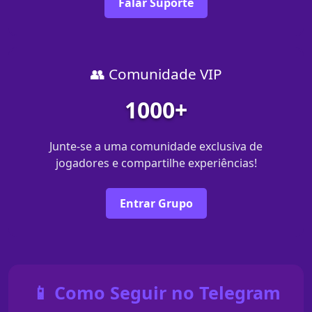
Falar Suporte
👥 Comunidade VIP
1000+
Junte-se a uma comunidade exclusiva de
jogadores e compartilhe experiências!
Entrar Grupo
📱 Como Seguir no Telegram