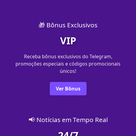
🎁 Bônus Exclusivos
VIP
Receba bônus exclusivos do Telegram,
promoções especiais e códigos promocionais
únicos!
Ver Bônus
📢 Notícias em Tempo Real
24/7