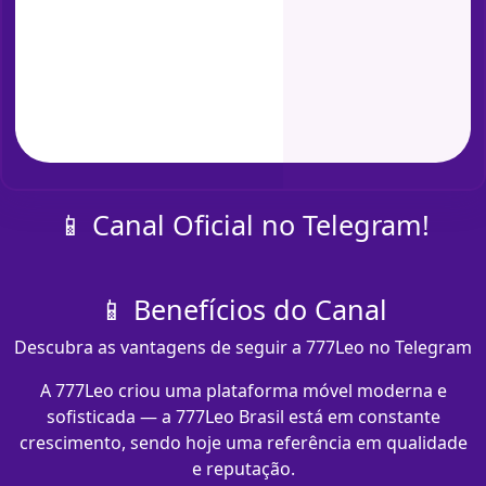
📱 Canal Oficial no Telegram!
📱 Benefícios do Canal
Descubra as vantagens de seguir a 777Leo no Telegram
A 777Leo criou uma plataforma móvel moderna e
sofisticada — a 777Leo Brasil está em constante
crescimento, sendo hoje uma referência em qualidade
e reputação.