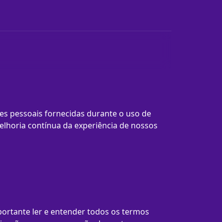
es pessoais fornecidas durante o uso de
elhoria contínua da experiência de nossos
ortante ler e entender todos os termos