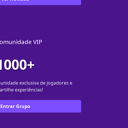
Comunidade VIP
1000+
unidade exclusiva de jogadores e
rtilhe experiências!
Entrar Grupo