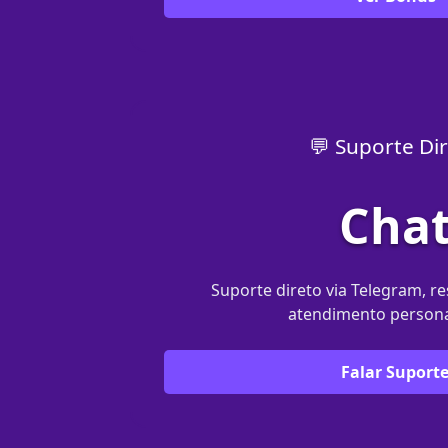
💬 Suporte Di
Cha
Suporte direto via Telegram, r
atendimento persona
Falar Suport