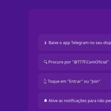
📱 Baixe o app Telegram no seu disp
🔍 Procure por "@777F.ComOficial"
👆 Toque em "Entrar" ou "Join"
🔔 Ative as notificações para não p