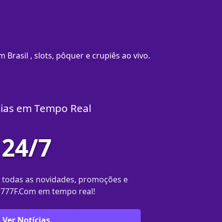
rasil , slots, pôquer e crupiês ao vivo.
cias em Tempo Real
24/7
e todas as novidades, promoções e
 777F.Com em tempo real!
Ver Notícias