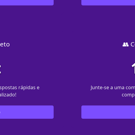
reto
👥 
t
espostas rápidas e
Junte-se a uma com
lizado!
compa
e