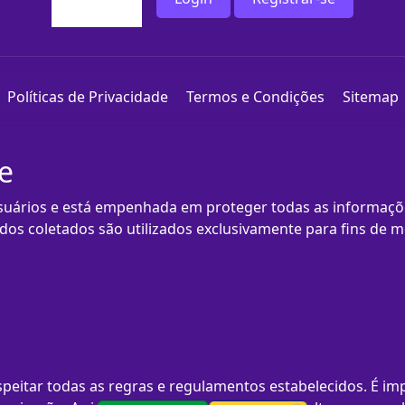
Políticas de Privacidade
Termos e Condições
Sitemap
de
usuários e está empenhada em proteger todas as informaçõ
os coletados são utilizados exclusivamente para fins de m
eitar todas as regras e regulamentos estabelecidos. É imp