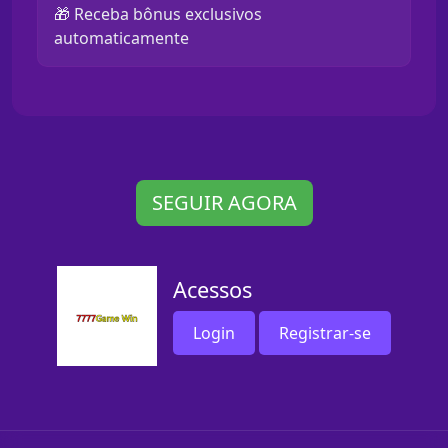
🎁 Receba bônus exclusivos
automaticamente
SEGUIR AGORA
Acessos
Login
Registrar-se