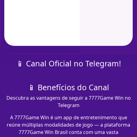
📱 Canal Oficial no Telegram!
📱 Benefícios do Canal
Descubra as vantagens de seguir a 7777Game Win no
Telegram
A 7777Game Win é um app de entretenimento que
reúne múltiplas modalidades de jogo — a plataforma
7777Game Win Brasil conta com uma vasta