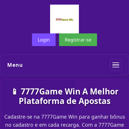
Login
Registrar-se
Menu
📱 7777Game Win A Melhor
Plataforma de Apostas
Cadastre-se na 7777Game Win para ganhar bônus
no cadastro e em cada recarga. Com a 7777Game