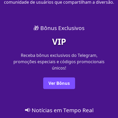
comunidade de usuários que compartilham a diversão.
🎁 Bônus Exclusivos
VIP
Receba bônus exclusivos do Telegram,
promoções especiais e códigos promocionais
únicos!
Ver Bônus
📢 Notícias em Tempo Real