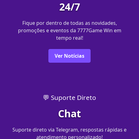
24/7
Fique por dentro de todas as novidades,
promoções e eventos da 7777Game Win em
tempo real!
Ver Notícias
💬 Suporte Direto
Chat
Suporte direto via Telegram, respostas rápidas e
atendimento personalizado!