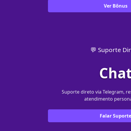
Ver Bônus
💬 Suporte Di
Cha
Suporte direto via Telegram, r
atendimento persona
Falar Suport