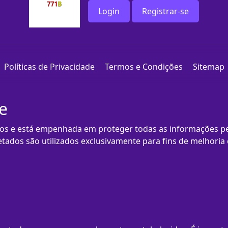
Login
Registrar-se
Políticas de Privacidade
Termos e Condições
Sitemap
de
rios e está empenhada em proteger todas as informações p
tados são utilizados exclusivamente para fins de melhoria