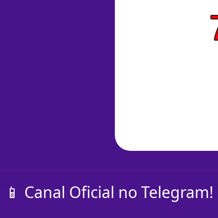
📱 Canal Oficial no Telegram!