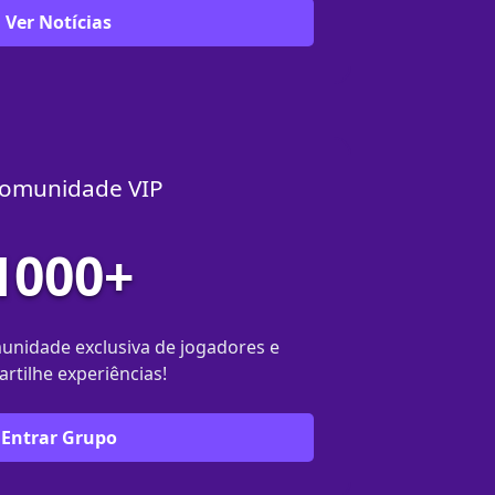
Ver Notícias
Comunidade VIP
1000+
unidade exclusiva de jogadores e
rtilhe experiências!
Entrar Grupo