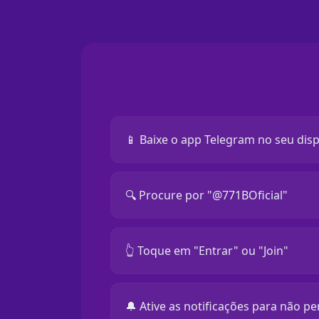
📱 Baixe o app Telegram no seu disp
🔍 Procure por "@771BOficial"
👆 Toque em "Entrar" ou "Join"
🔔 Ative as notificações para não p