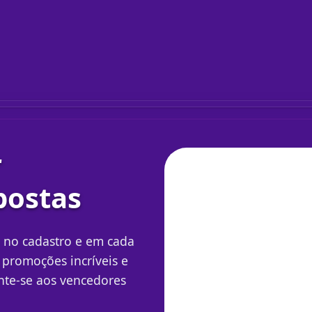
r
postas
 no cadastro e em cada
 promoções incríveis e
unte-se aos vencedores