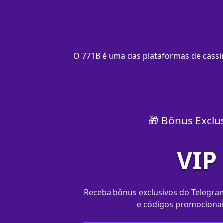
O 771B é uma das plataformas de cassi
🎁 Bônus Exclu
VIP
Receba bônus exclusivos do Telegra
e códigos promocionai