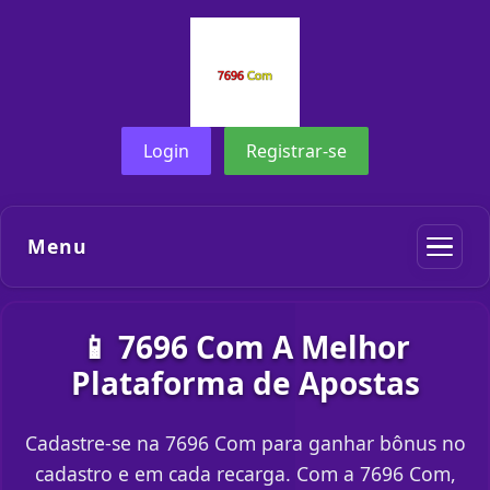
Login
Registrar-se
Menu
📱 7696 Com A Melhor
Plataforma de Apostas
Cadastre-se na 7696 Com para ganhar bônus no
cadastro e em cada recarga. Com a 7696 Com,