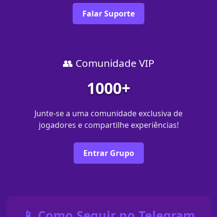
Falar Suporte
👥 Comunidade VIP
1000+
Junte-se a uma comunidade exclusiva de
jogadores e compartilhe experiências!
Entrar Grupo
📱 Como Seguir no Telegram