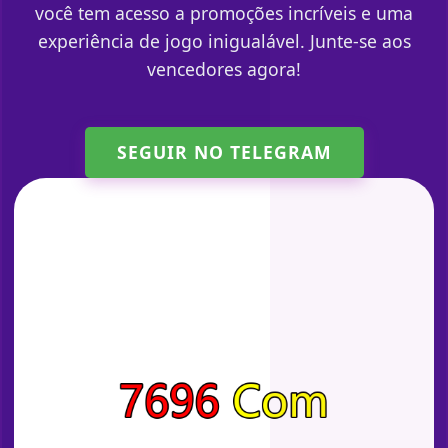
você tem acesso a promoções incríveis e uma
experiência de jogo inigualável. Junte-se aos
vencedores agora!
SEGUIR NO TELEGRAM