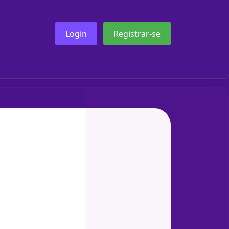
Login
Registrar-se