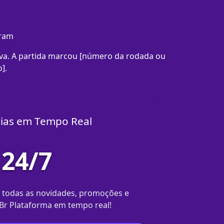
gram
iva. A partida marcou [número da rodada ou
].
cias em Tempo Real
24/7
e todas as novidades, promoções e
Br Plataforma em tempo real!