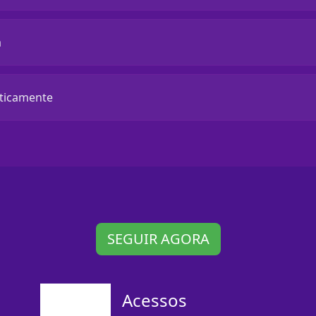
a
aticamente
SEGUIR AGORA
Acessos