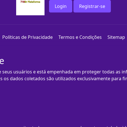
Login
Registrar-se
Políticas de Privacidade
Termos e Condições
Sitemap
de
de seus usuários e está empenhada em proteger todas as i
 os dados coletados são utilizados exclusivamente para fi