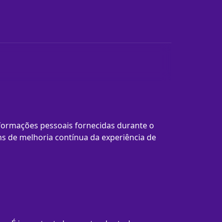
nformações pessoais fornecidas durante o
ns de melhoria contínua da experiência de