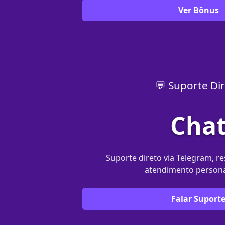
Ver Bônus
💬 Suporte Di
Cha
Suporte direto via Telegram, r
atendimento persona
Falar Suport