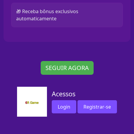
🎁 Receba bônus exclusivos
automaticamente
SEGUIR AGORA
Acessos
Login
Registrar-se