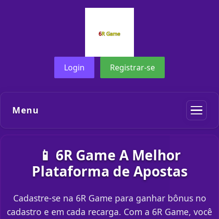
Login
Registrar-se
Menu
📱 6R Game A Melhor
Plataforma de Apostas
Cadastre-se na 6R Game para ganhar bônus no
cadastro e em cada recarga. Com a 6R Game, você