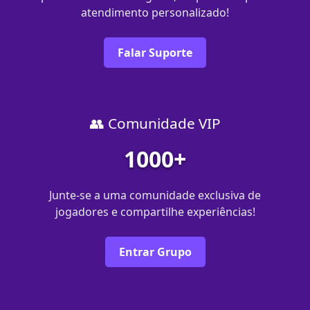
atendimento personalizado!
Falar Suporte
👥 Comunidade VIP
1000+
Junte-se a uma comunidade exclusiva de
jogadores e compartilhe experiências!
Entrar Grupo