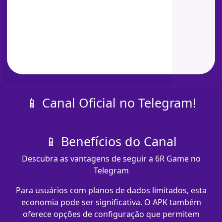
📱 Canal Oficial no Telegram!
📱 Benefícios do Canal
Descubra as vantagens de seguir a 6R Game no
Telegram
Para usuários com planos de dados limitados, esta
economia pode ser significativa. O APK também
oferece opções de configuração que permitem