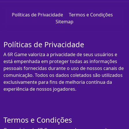
Políticas de Privacidade
Termos e Condições
Sitemap
Políticas de Privacidade
A 6R Game valoriza a privacidade de seus usuários e
está empenhada em proteger todas as informações
pessoais fornecidas durante o uso de nossos canais de
comunicação. Todos os dados coletados são utilizados
exclusivamente para fins de melhoria contínua da
experiência de nossos jogadores.
Termos e Condições