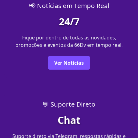
📢 Notícias em Tempo Real
24/7
Fique por dentro de todas as novidades,
promoções e eventos da 66Dv em tempo real!
Ver Notícias
💬 Suporte Direto
Chat
Suporte direto via Telegram, respostas rápidas e