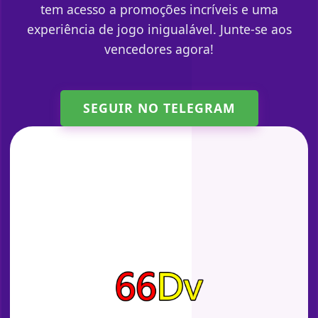
tem acesso a promoções incríveis e uma
experiência de jogo inigualável. Junte-se aos
vencedores agora!
SEGUIR NO TELEGRAM