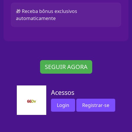
🎁 Receba bônus exclusivos
automaticamente
SEGUIR AGORA
Acessos
Login
Registrar-se