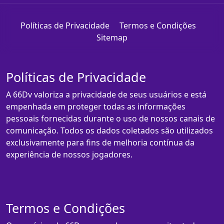
Políticas de Privacidade
Termos e Condições
Sitemap
Políticas de Privacidade
A 66Dv valoriza a privacidade de seus usuários e está
empenhada em proteger todas as informações
pessoais fornecidas durante o uso de nossos canais de
comunicação. Todos os dados coletados são utilizados
exclusivamente para fins de melhoria contínua da
experiência de nossos jogadores.
Termos e Condições