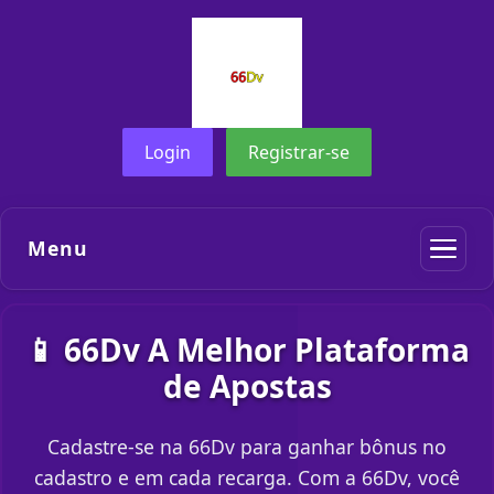
Login
Registrar-se
Menu
📱 66Dv A Melhor Plataforma
de Apostas
Cadastre-se na 66Dv para ganhar bônus no
cadastro e em cada recarga. Com a 66Dv, você