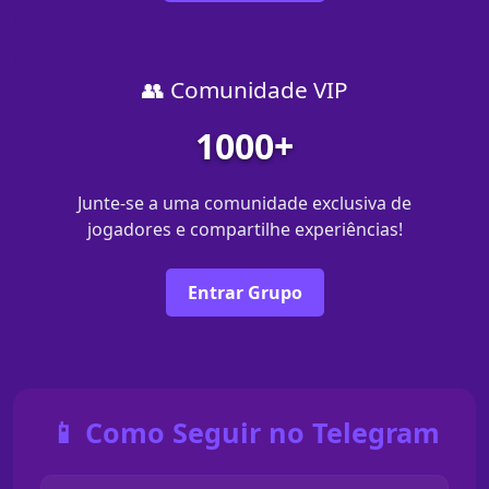
👥 Comunidade VIP
1000+
Junte-se a uma comunidade exclusiva de
jogadores e compartilhe experiências!
Entrar Grupo
📱 Como Seguir no Telegram