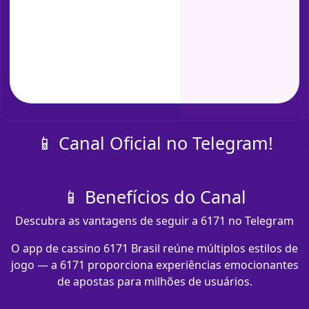
📱 Canal Oficial no Telegram!
📱 Benefícios do Canal
Descubra as vantagens de seguir a 6171 no Telegram
O app de cassino 6171 Brasil reúne múltiplos estilos de
jogo — a 6171 proporciona experiências emocionantes
de apostas para milhões de usuários.