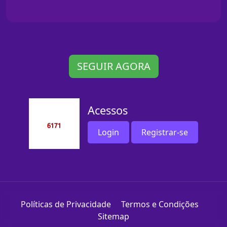
SEGUIR AGORA
Acessos
Login
Registrar-se
Políticas de Privacidade
Termos e Condições
Sitemap