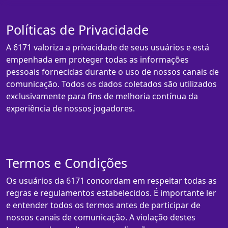
Políticas de Privacidade
A 6171 valoriza a privacidade de seus usuários e está
empenhada em proteger todas as informações
pessoais fornecidas durante o uso de nossos canais de
comunicação. Todos os dados coletados são utilizados
exclusivamente para fins de melhoria contínua da
experiência de nossos jogadores.
Termos e Condições
Os usuários da 6171 concordam em respeitar todas as
regras e regulamentos estabelecidos. É importante ler
e entender todos os termos antes de participar de
nossos canais de comunicação. A violação destes