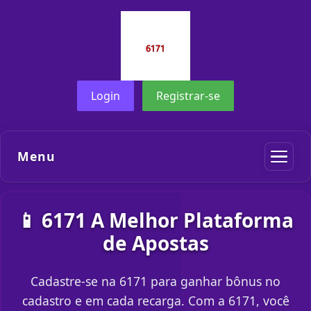
Login
Registrar-se
Menu
📱 6171 A Melhor Plataforma
de Apostas
Cadastre-se na 6171 para ganhar bônus no
cadastro e em cada recarga. Com a 6171, você