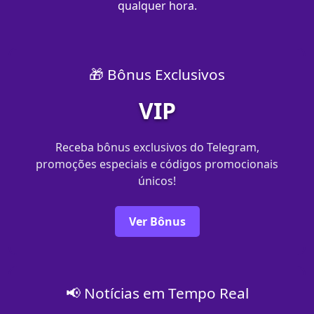
qualquer hora.
🎁 Bônus Exclusivos
VIP
Receba bônus exclusivos do Telegram,
promoções especiais e códigos promocionais
únicos!
Ver Bônus
📢 Notícias em Tempo Real