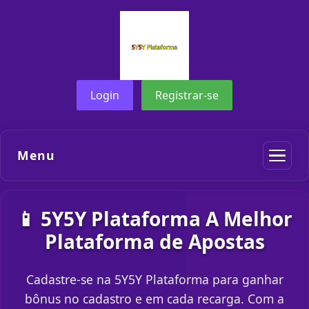
Login
Registrar-se
Menu
📱 5Y5Y Plataforma A Melhor
Plataforma de Apostas
Cadastre-se na 5Y5Y Plataforma para ganhar
bônus no cadastro e em cada recarga. Com a