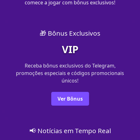
comece a jogar com bônus exclusivos!
🎁 Bônus Exclusivos
VIP
Receba bônus exclusivos do Telegram,
promoções especiais e códigos promocionais
únicos!
Ver Bônus
📢 Notícias em Tempo Real