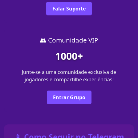
Falar Suporte
👥 Comunidade VIP
1000+
Junte-se a uma comunidade exclusiva de
jogadores e compartilhe experiências!
Entrar Grupo
📱 Como Seguir no Telegram