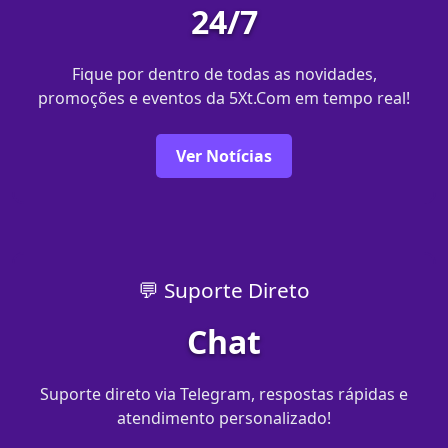
24/7
Fique por dentro de todas as novidades,
promoções e eventos da 5Xt.Com em tempo real!
Ver Notícias
💬 Suporte Direto
Chat
Suporte direto via Telegram, respostas rápidas e
atendimento personalizado!