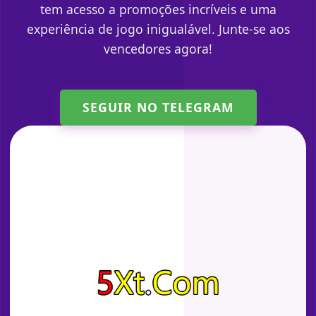
tem acesso a promoções incríveis e uma
experiência de jogo inigualável. Junte-se aos
vencedores agora!
SEGUIR NO TELEGRAM