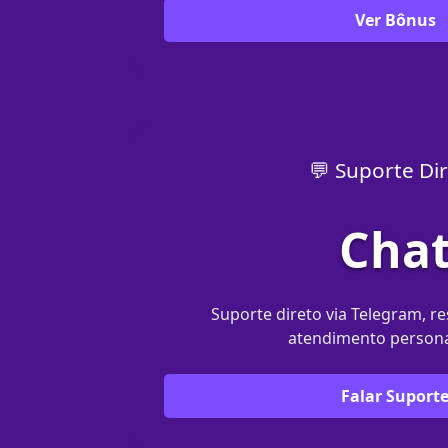
Ver Bônus
💬 Suporte Di
Cha
Suporte direto via Telegram, r
atendimento persona
Falar Suport