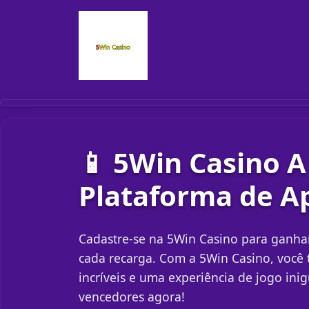
📱 5Win Casino 
Plataforma de A
Cadastre-se na 5Win Casino para ganha
cada recarga. Com a 5Win Casino, você
incríveis e uma experiência de jogo inig
vencedores agora!