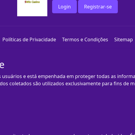
Login
Registrar-se
Políticas de Privacidade
Termos e Condições
Sitemap
de
us usuários e está empenhada em proteger todas as inform
os coletados são utilizados exclusivamente para fins de m