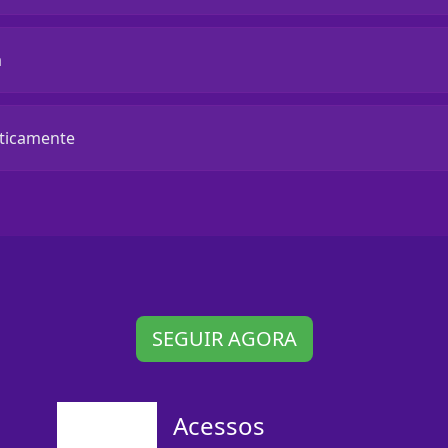
a
aticamente
SEGUIR AGORA
Acessos