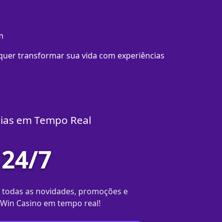
m
quer transformar sua vida com experiências
cias em Tempo Real
24/7
e todas as novidades, promoções e
5Win Casino em tempo real!