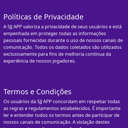
Políticas de Privacidade
A 5JJ APP valoriza a privacidade de seus usuários e está
empenhada em proteger todas as informações
pessoais fornecidas durante o uso de nossos canais de
comunicação. Todos os dados coletados são utilizados
exclusivamente para fins de melhoria contínua da
experiência de nossos jogadores.
Termos e Condições
Os usuários da 5JJ APP concordam em respeitar todas
as regras e regulamentos estabelecidos. É importante
ler e entender todos os termos antes de participar de
nossos canais de comunicação. A violação destes