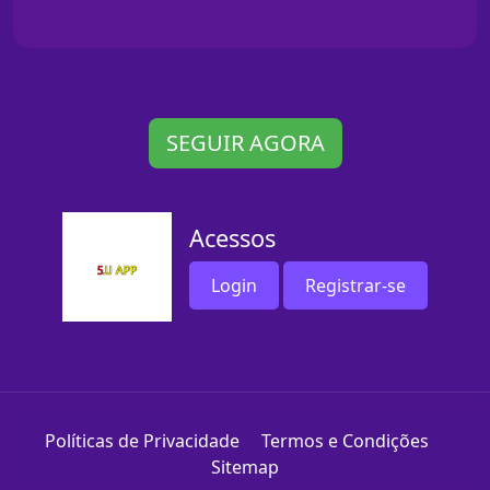
SEGUIR AGORA
Acessos
Login
Registrar-se
Políticas de Privacidade
Termos e Condições
Sitemap