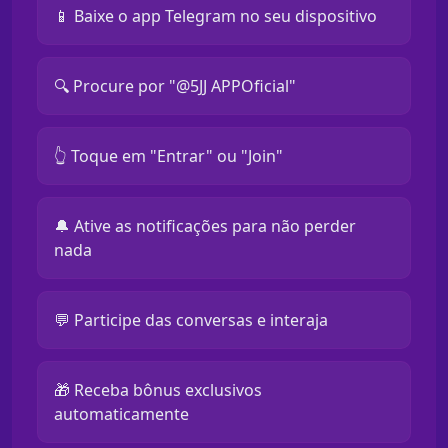
📱 Baixe o app Telegram no seu dispositivo
🔍 Procure por "@5JJ APPOficial"
👆 Toque em "Entrar" ou "Join"
🔔 Ative as notificações para não perder
nada
💬 Participe das conversas e interaja
🎁 Receba bônus exclusivos
automaticamente