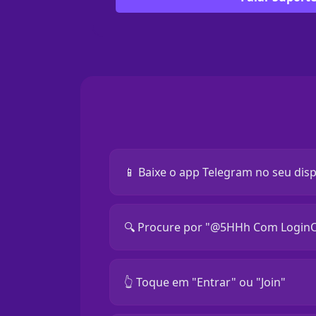
📱 Baixe o app Telegram no seu disp
🔍 Procure por "@5HHh Com LoginOf
👆 Toque em "Entrar" ou "Join"