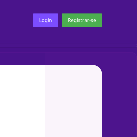
Login
Registrar-se