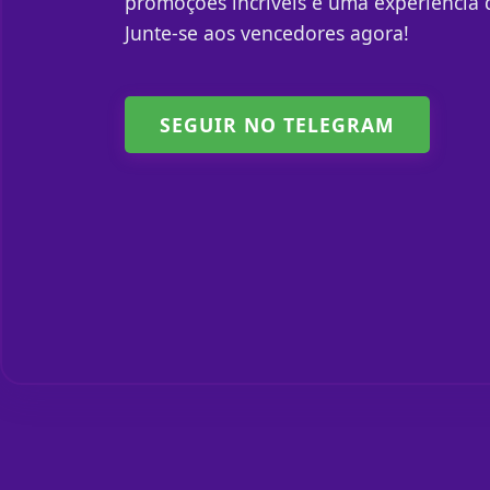
promoções incríveis e uma experiência d
Junte-se aos vencedores agora!
SEGUIR NO TELEGRAM