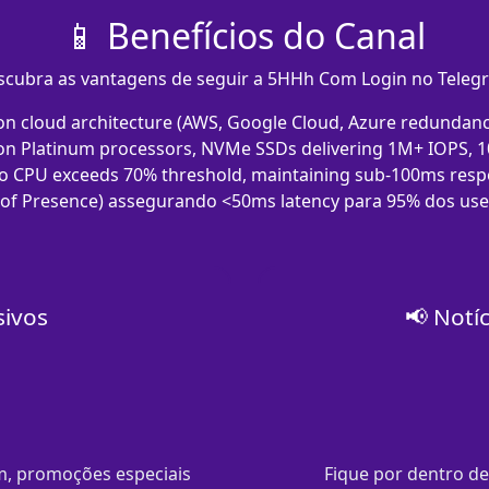
📱 Benefícios do Canal
scubra as vantagens de seguir a 5HHh Com Login no Teleg
ion cloud architecture (AWS, Google Cloud, Azure redundanc
Xeon Platinum processors, NVMe SSDs delivering 1M+ IOPS, 
do CPU exceeds 70% threshold, maintaining sub-100ms respo
ts of Presence) assegurando <50ms latency para 95% dos us
sivos
📢 Notí
m, promoções especiais
Fique por dentro d