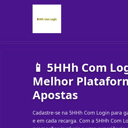
📱 5HHh Com Log
Melhor Platafor
Apostas
Cadastre-se na 5HHh Com Login para g
e em cada recarga. Com a 5HHh Com Log