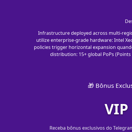
De
Infrastructure deployed across multi-reg
utilize enterprise-grade hardware: Intel 
policies trigger horizontal expansion quan
distribution: 15+ global PoPs (Poin
🎁 Bônus Exclu
VIP
Receba bônus exclusivos do Telegra