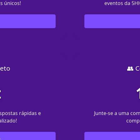
s únicos!
eventos da 5H
reto
👥 
t
espostas rápidas e
Junte-se a uma com
lizado!
compa
e