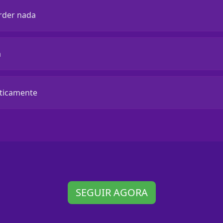
erder nada
a
aticamente
SEGUIR AGORA