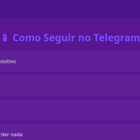
📱 Como Seguir no Telegram
ositivo
erder nada