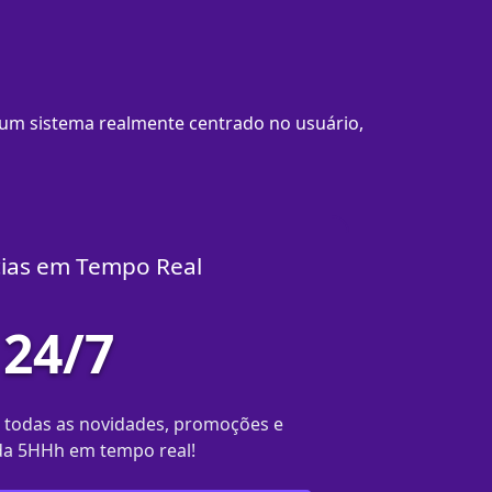
u um sistema realmente centrado no usuário,
cias em Tempo Real
24/7
e todas as novidades, promoções e
da 5HHh em tempo real!