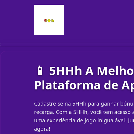
📱 5HHh A Melho
Plataforma de A
Cadastre-se na 5HHh para ganhar bônu
recarga. Com a 5HHh, você tem acesso a
uma experiência de jogo inigualável. J
agora!