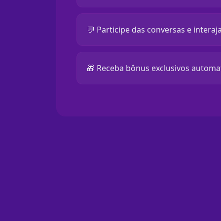
💬 Participe das conversas e interaj
🎁 Receba bônus exclusivos autom