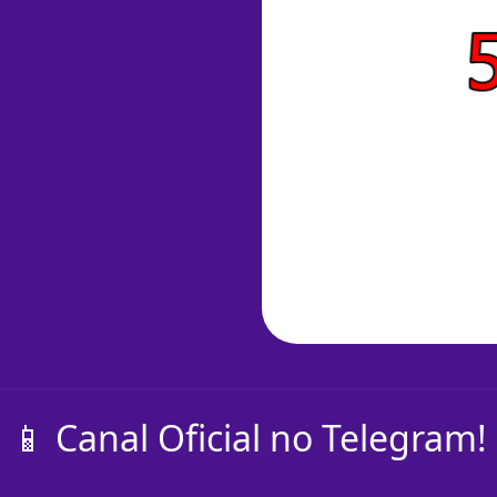
📱 Canal Oficial no Telegram!