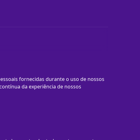
essoais fornecidas durante o uso de nossos
 contínua da experiência de nossos