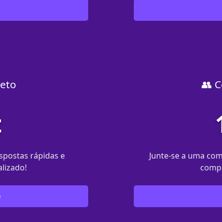
reto
👥 
t
espostas rápidas e
Junte-se a uma com
lizado!
compa
e