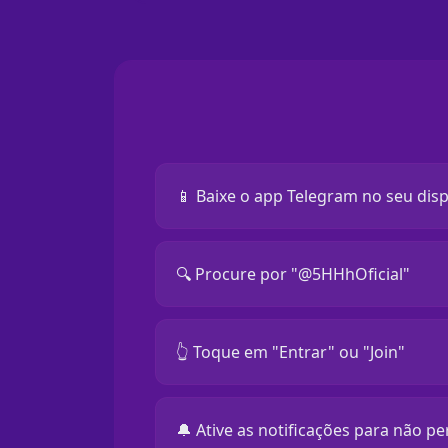
📱 Baixe o app Telegram no seu disp
🔍 Procure por "@5HHhOficial"
👆 Toque em "Entrar" ou "Join"
🔔 Ative as notificações para não p