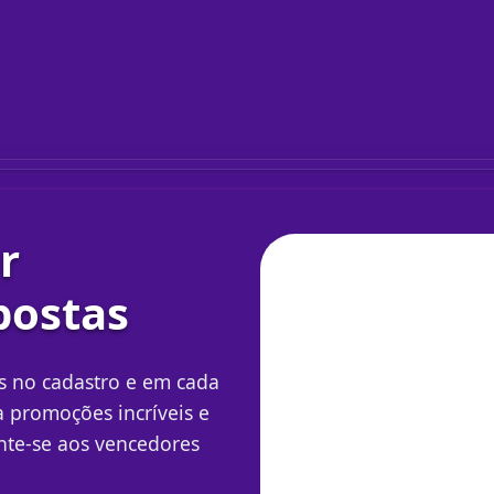
r
postas
s no cadastro e em cada
 promoções incríveis e
unte-se aos vencedores