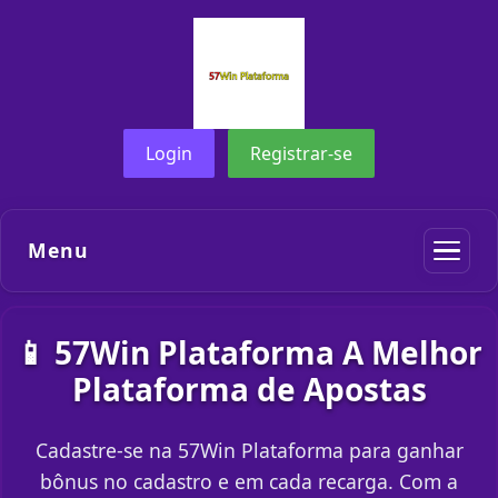
Login
Registrar-se
Menu
📱 57Win Plataforma A Melhor
Plataforma de Apostas
Cadastre-se na 57Win Plataforma para ganhar
bônus no cadastro e em cada recarga. Com a