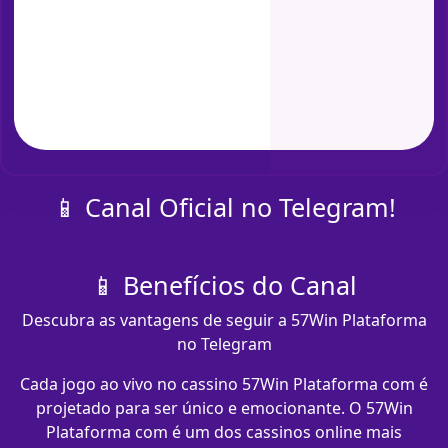
📱 Canal Oficial no Telegram!
📱 Benefícios do Canal
Descubra as vantagens de seguir a 57Win Plataforma
no Telegram
Cada jogo ao vivo no cassino 57Win Plataforma com​ é
projetado para ser único e emocionante. O 57Win
Plataforma com​ é um dos cassinos online mais