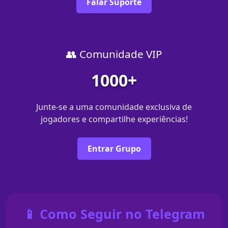
Falar Suporte
👥 Comunidade VIP
1000+
Junte-se a uma comunidade exclusiva de
jogadores e compartilhe experiências!
Entrar Grupo
📱 Como Seguir no Telegram