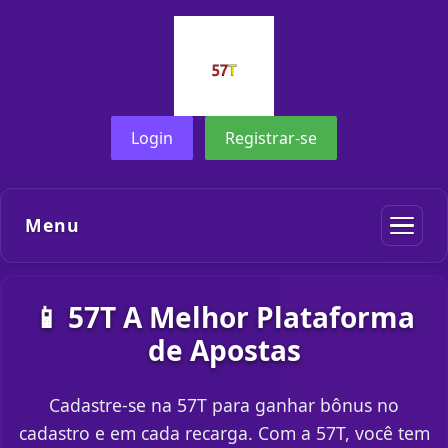
Login
Registrar-se
Menu
📱 57T A Melhor Plataforma
de Apostas
Cadastre-se na 57T para ganhar bônus no
cadastro e em cada recarga. Com a 57T, você tem