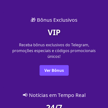
🎁 Bônus Exclusivos
VIP
Receba bônus exclusivos do Telegram,
promoções especiais e códigos promocionais
únicos!
Ver Bônus
📢 Notícias em Tempo Real
24/7