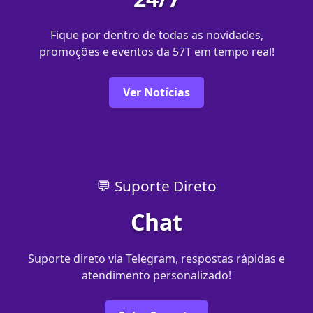
Fique por dentro de todas as novidades,
promoções e eventos da 57T em tempo real!
Ver Notícias
💬 Suporte Direto
Chat
Suporte direto via Telegram, respostas rápidas e
atendimento personalizado!