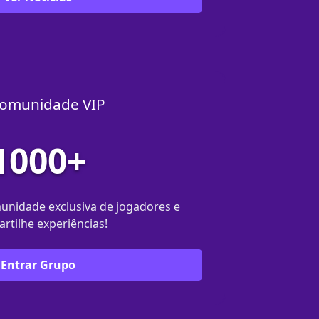
Comunidade VIP
1000+
unidade exclusiva de jogadores e
rtilhe experiências!
Entrar Grupo