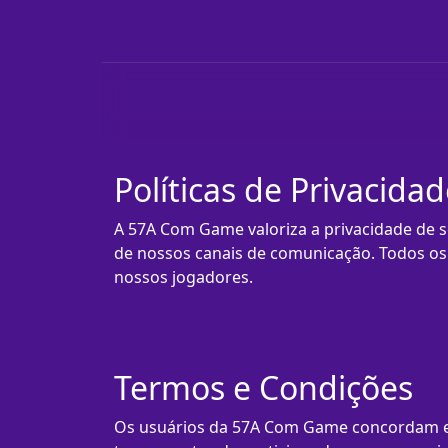
Políticas de Privacida
A 57A Com Game valoriza a privacidade de 
de nossos canais de comunicação. Todos os 
nossos jogadores.
Termos e Condições
Os usuários da 57A Com Game concordam em 