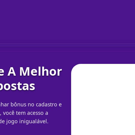
e A Melhor
postas
har bônus no cadastro e
 você tem acesso a
e jogo inigualável.