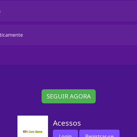
a
aticamente
SEGUIR AGORA
Acessos
Login
Registrar-se