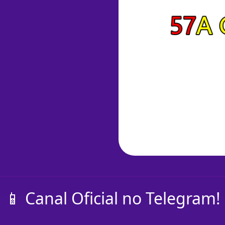
📱 Canal Oficial no Telegram!