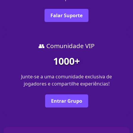
Falar Suporte
👥 Comunidade VIP
1000+
Junte-se a uma comunidade exclusiva de
jogadores e compartilhe experiências!
Entrar Grupo