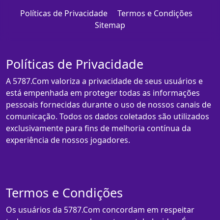
Políticas de Privacidade
Termos e Condições
Sitemap
Políticas de Privacidade
A 5787.Com valoriza a privacidade de seus usuários e
está empenhada em proteger todas as informações
pessoais fornecidas durante o uso de nossos canais de
comunicação. Todos os dados coletados são utilizados
exclusivamente para fins de melhoria contínua da
experiência de nossos jogadores.
Termos e Condições
Os usuários da 5787.Com concordam em respeitar