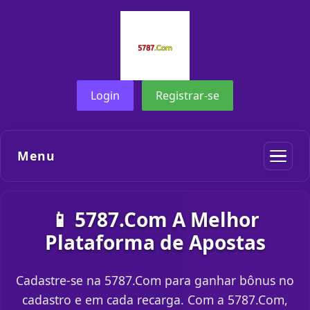
Login
Registrar-se
Menu
📱 5787.Com A Melhor
Plataforma de Apostas
Cadastre-se na 5787.Com para ganhar bônus no
cadastro e em cada recarga. Com a 5787.Com,