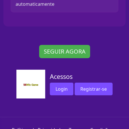
automaticamente
SEGUIR AGORA
Acessos
Login
Registrar-se