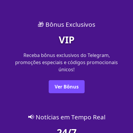
🎁 Bônus Exclusivos
VIP
Receba bônus exclusivos do Telegram,
promoções especiais e códigos promocionais
únicos!
Ver Bônus
📢 Notícias em Tempo Real
24/7