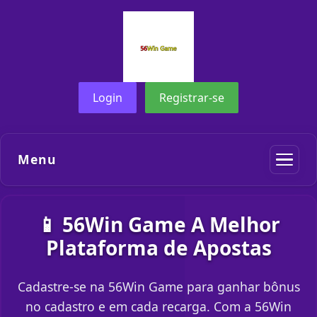
Login
Registrar-se
Menu
📱 56Win Game A Melhor
Plataforma de Apostas
Cadastre-se na 56Win Game para ganhar bônus
no cadastro e em cada recarga. Com a 56Win