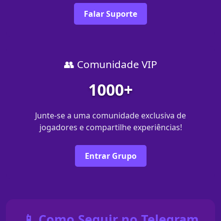
Falar Suporte
👥 Comunidade VIP
1000+
Junte-se a uma comunidade exclusiva de
jogadores e compartilhe experiências!
Entrar Grupo
📱 Como Seguir no Telegram