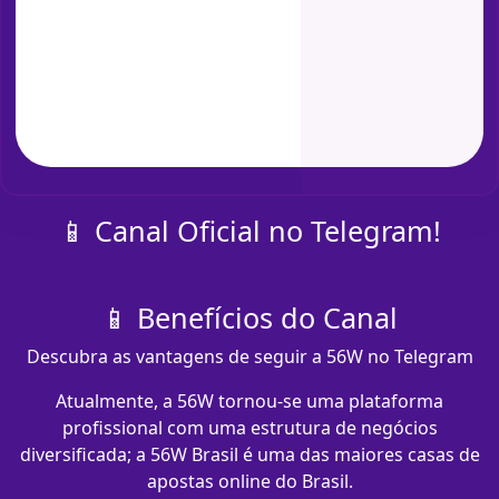
📱 Canal Oficial no Telegram!
📱 Benefícios do Canal
Descubra as vantagens de seguir a 56W no Telegram
Atualmente, a 56W tornou-se uma plataforma
profissional com uma estrutura de negócios
diversificada; a 56W Brasil é uma das maiores casas de
apostas online do Brasil.