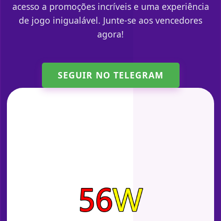
acesso a promoções incríveis e uma experiência
de jogo inigualável. Junte-se aos vencedores
agora!
SEGUIR NO TELEGRAM