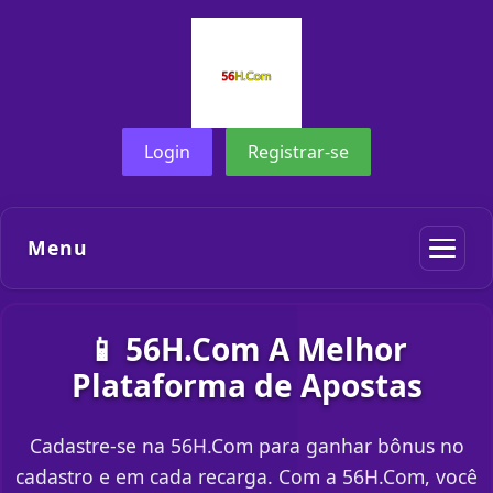
Login
Registrar-se
Menu
📱 56H.Com A Melhor
Plataforma de Apostas
Cadastre-se na 56H.Com para ganhar bônus no
cadastro e em cada recarga. Com a 56H.Com, você