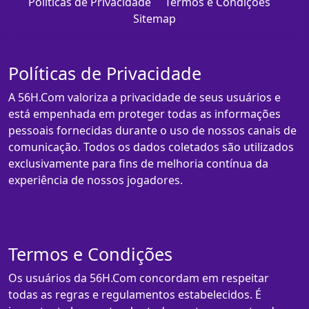
Políticas de Privacidade
Termos e Condições
Sitemap
Políticas de Privacidade
A 56H.Com valoriza a privacidade de seus usuários e
está empenhada em proteger todas as informações
pessoais fornecidas durante o uso de nossos canais de
comunicação. Todos os dados coletados são utilizados
exclusivamente para fins de melhoria contínua da
experiência de nossos jogadores.
Termos e Condições
Os usuários da 56H.Com concordam em respeitar
todas as regras e regulamentos estabelecidos. É