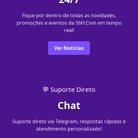
Fique por dentro de todas as novidades,
promoções e eventos da 56H.Com em tempo
real!
Ver Notícias
💬 Suporte Direto
Chat
Suporte direto via Telegram, respostas rápidas e
atendimento personalizado!