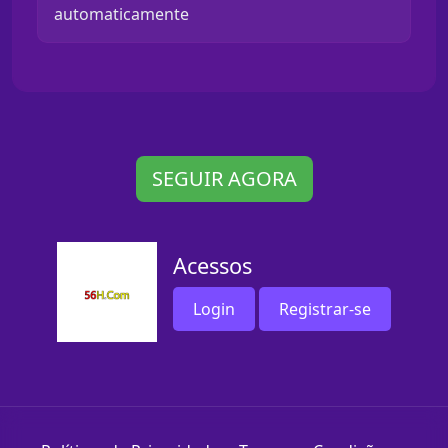
automaticamente
SEGUIR AGORA
Acessos
Login
Registrar-se