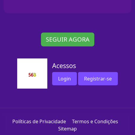
SEGUIR AGORA
Acessos
Login
Registrar-se
Políticas de Privacidade
Termos e Condições
Sitemap