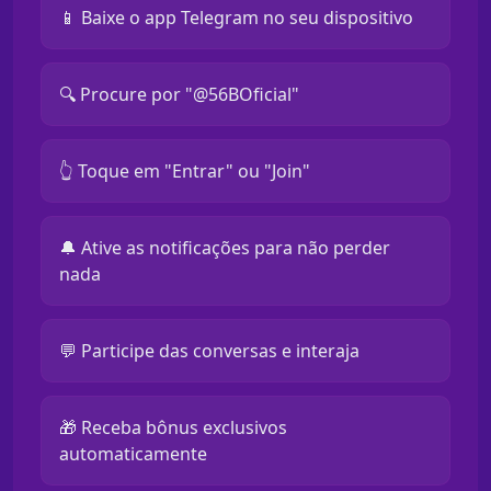
📱 Baixe o app Telegram no seu dispositivo
🔍 Procure por "@56BOficial"
👆 Toque em "Entrar" ou "Join"
🔔 Ative as notificações para não perder
nada
💬 Participe das conversas e interaja
🎁 Receba bônus exclusivos
automaticamente