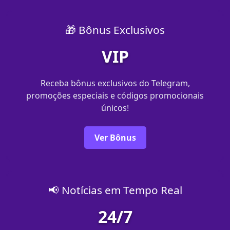
🎁 Bônus Exclusivos
VIP
Receba bônus exclusivos do Telegram,
promoções especiais e códigos promocionais
únicos!
Ver Bônus
📢 Notícias em Tempo Real
24/7