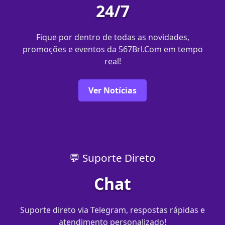
24/7
Fique por dentro de todas as novidades,
promoções e eventos da 567Brl.Com em tempo
real!
Ver Notícias
💬 Suporte Direto
Chat
Suporte direto via Telegram, respostas rápidas e
atendimento personalizado!