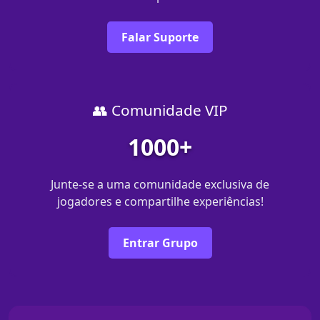
Falar Suporte
👥 Comunidade VIP
1000+
Junte-se a uma comunidade exclusiva de
jogadores e compartilhe experiências!
Entrar Grupo