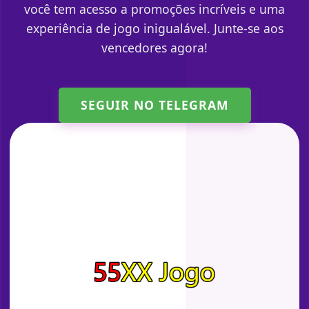
você tem acesso a promoções incríveis e uma
experiência de jogo inigualável. Junte-se aos
vencedores agora!
SEGUIR NO TELEGRAM