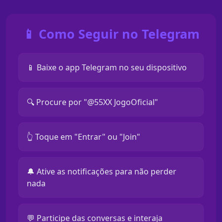
📱 Como Seguir no Telegram
📱 Baixe o app Telegram no seu dispositivo
🔍 Procure por "@55XX JogoOficial"
👆 Toque em "Entrar" ou "Join"
🔔 Ative as notificações para não perder
nada
💬 Participe das conversas e interaja