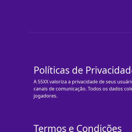
Políticas de Privacida
A 55XX valoriza a privacidade de seus usuá
canais de comunicação. Todos os dados cole
jogadores.
Termos e Condições