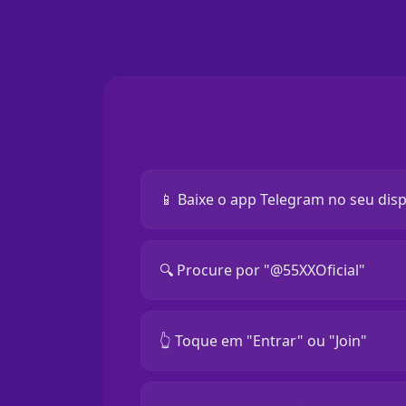
📱 Baixe o app Telegram no seu disp
🔍 Procure por "@55XXOficial"
👆 Toque em "Entrar" ou "Join"