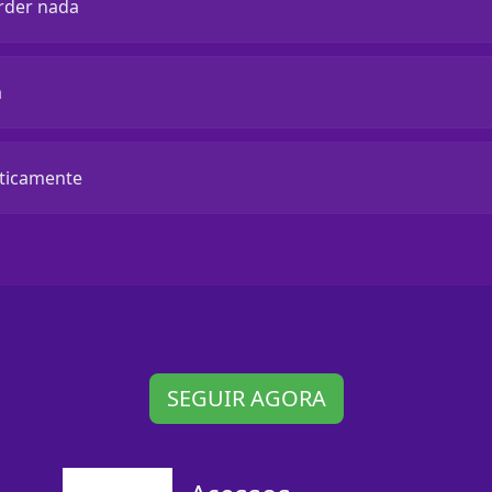
erder nada
a
aticamente
SEGUIR AGORA