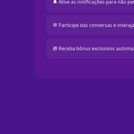
🔔 Ative as notificações para não p
💬 Participe das conversas e interaj
🎁 Receba bônus exclusivos autom