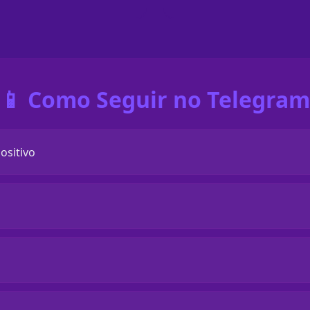
📱 Como Seguir no Telegram
ositivo