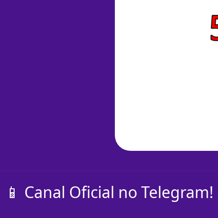
📱 Canal Oficial no Telegram!