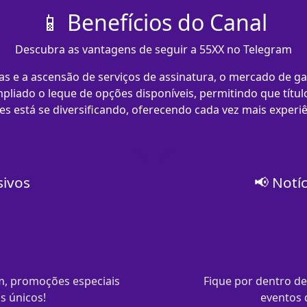
📱 Benefícios do Canal
Descubra as vantagens de seguir a 55XX no Telegram
as e a ascensão de serviços de assinatura, o mercado de 
liado o leque de opções disponíveis, permitindo que tít
 está se diversificando, oferecendo cada vez mais experiê
sivos
📢 Notí
m, promoções especiais
Fique por dentro d
s únicos!
eventos 