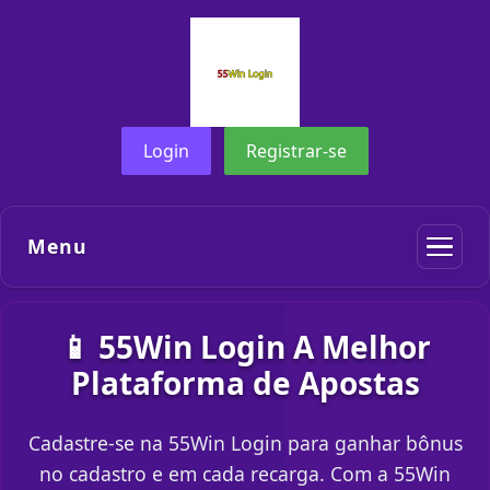
Login
Registrar-se
Menu
📱 55Win Login A Melhor
Plataforma de Apostas
Cadastre-se na 55Win Login para ganhar bônus
no cadastro e em cada recarga. Com a 55Win