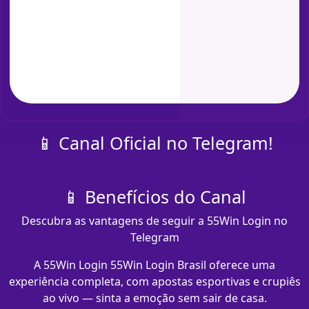
📱 Canal Oficial no Telegram!
📱 Benefícios do Canal
Descubra as vantagens de seguir a 55Win Login no
Telegram
A 55Win Login 55Win Login Brasil oferece uma
experiência completa, com apostas esportivas e crupiês
ao vivo — sinta a emoção sem sair de casa.