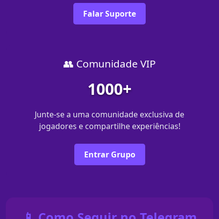
Falar Suporte
👥 Comunidade VIP
1000+
Junte-se a uma comunidade exclusiva de
jogadores e compartilhe experiências!
Entrar Grupo
📱 Como Seguir no Telegram