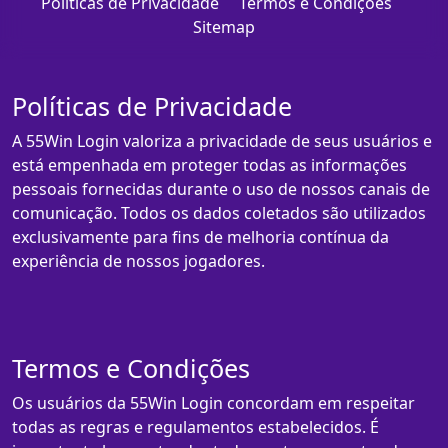
Políticas de Privacidade
Termos e Condições
Sitemap
Políticas de Privacidade
A 55Win Login valoriza a privacidade de seus usuários e
está empenhada em proteger todas as informações
pessoais fornecidas durante o uso de nossos canais de
comunicação. Todos os dados coletados são utilizados
exclusivamente para fins de melhoria contínua da
experiência de nossos jogadores.
Termos e Condições
Os usuários da 55Win Login concordam em respeitar
todas as regras e regulamentos estabelecidos. É