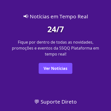
📢 Notícias em Tempo Real
24/7
Fique por dentro de todas as novidades,
promoções e eventos da 55QQ Plataforma em
tempo real!
Ver Notícias
💬 Suporte Direto