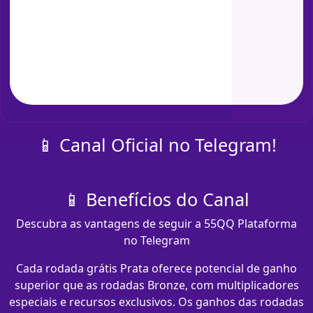
📱 Canal Oficial no Telegram!
📱 Benefícios do Canal
Descubra as vantagens de seguir a 55QQ Plataforma
no Telegram
Cada rodada grátis Prata oferece potencial de ganho
superior que as rodadas Bronze, com multiplicadores
especiais e recursos exclusivos. Os ganhos das rodadas