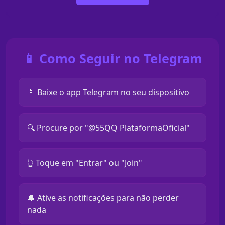
📱 Como Seguir no Telegram
📱 Baixe o app Telegram no seu dispositivo
🔍 Procure por "@55QQ PlataformaOficial"
👆 Toque em "Entrar" ou "Join"
🔔 Ative as notificações para não perder
nada