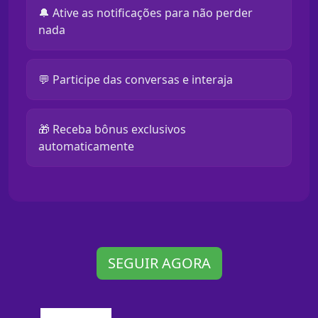
🔔 Ative as notificações para não perder
nada
💬 Participe das conversas e interaja
🎁 Receba bônus exclusivos
automaticamente
SEGUIR AGORA