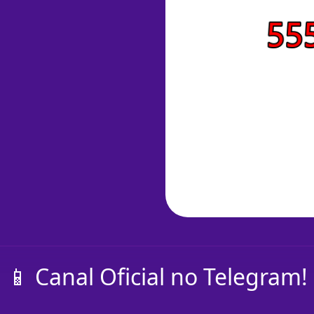
📱 Canal Oficial no Telegram!