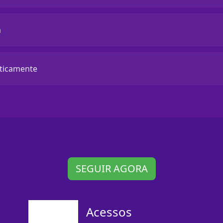
a
aticamente
SEGUIR AGORA
Acessos