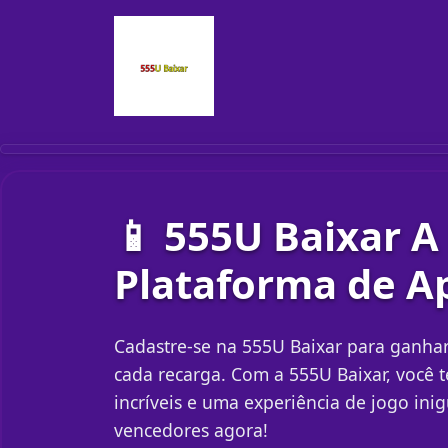
📱 555U Baixar A
Plataforma de A
Cadastre-se na 555U Baixar para ganha
cada recarga. Com a 555U Baixar, você
incríveis e uma experiência de jogo inig
vencedores agora!