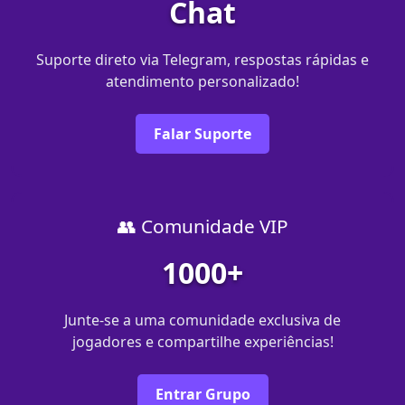
Chat
Suporte direto via Telegram, respostas rápidas e
atendimento personalizado!
Falar Suporte
👥 Comunidade VIP
1000+
Junte-se a uma comunidade exclusiva de
jogadores e compartilhe experiências!
Entrar Grupo