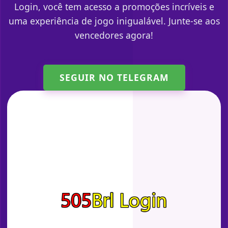
Login, você tem acesso a promoções incríveis e
uma experiência de jogo inigualável. Junte-se aos
vencedores agora!
SEGUIR NO TELEGRAM